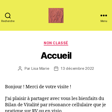
Recherche
Menu
Méthode
MiM
Catégories
NON CLASSÉ
Accueil
Par
Lisa Marie
13 décembre 2022
Auteur
Date
de
de
l’article
l’article
Bonjour ! Merci de votre visite !
J’ai plaisir à partager avec vous les bienfaits du
Bilan de Vitalité par résonance cellulaire que je
pratique sur RV ou en visio.